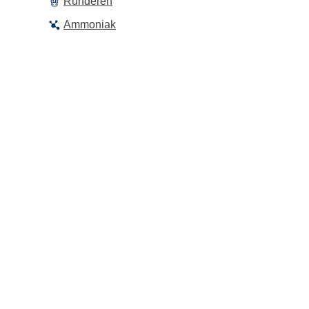
Runderen
Ammoniak
Partners
KU Leuven
PVL Bocholt
Boerenbond
Departement Landbouw en Viss
ILVO
Inagro