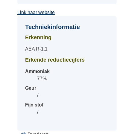
Link naar website
Techniekinformatie
Erkenning
AEA R-1.1
Erkende reductiecijfers
Ammoniak
77%
Geur
/
Fijn stof
/
Categorieën