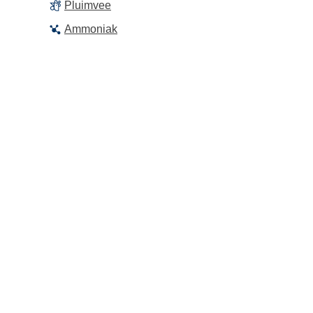
Pluimvee
Ammoniak
Partners
KU Leuven
PVL Bocholt
Boerenbond
Departement Landbouw en Viss
ILVO
Inagro