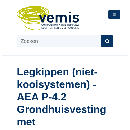
Naar inhoud
VEMIS
Zoeken
Zoeken
Legkippen (niet-
kooisystemen) -
AEA P-4.2
Grondhuisvesting
met