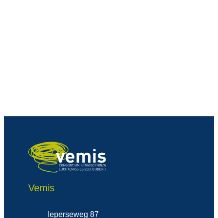
Provincie Antwerpen Hooibeek
Provincie Antwerpen Proefbedri
Provincie West-Vlaanderen
UGent
VEMIS
Vemis
Adres
Ieperseweg 87